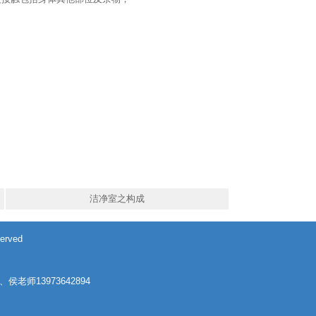
洁净室之构成
rved
）
9、侯老师13973642894