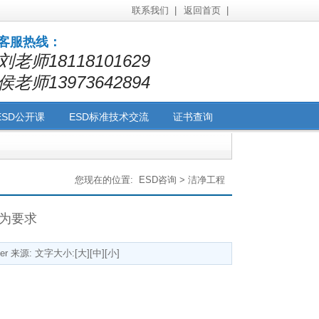
联系我们 |
返回首页 |
客服热线：
刘老师18118101629
侯老师13973642894
ESD公开课
ESD标准技术交流
证书查询
询
管理培训咨询
洁净工程
您现在的位置:
ESD咨询
>
洁净工程
为要求
ter 来源: 文字大小:[
大
][
中
][
小
]