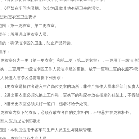
4、8严禁在车间内吸烟、吃实为及做其他有碍卫生的活动。
进出更衣室卫生要求
范围：第一更衣室、第二更衣室。
责任：所用进出更衣室人员。
目的：确保洁净区的卫生，防止产品污染。
程序：
1更衣室分为一更（第一更衣室）和第二更（第二更衣室），一更用于一级洁净
换，二更用于一级洁净区工作人员洁净服的更换。放于一更和二更的衣服不得
2人员进入洁净区必需遵循下列要求：
2、1更衣室是操作者进入生产岗位更衣的场所，非生产操作人员未经部门负责
2、2进出更衣室必须先换上工作鞋，更换下的鞋应存放在指定的鞋架上，不得
2、3进出更衣室必须关好一道门，违者将给予处罚。
3更衣室内换下的衣服，必须存放在各自的更衣柜内，不得悬挂在更衣柜外。
室人员进出洁净区要求
范围：本制度适用于各车间生产人员卫生与健康管理。
责任：质控部门及生产人员。