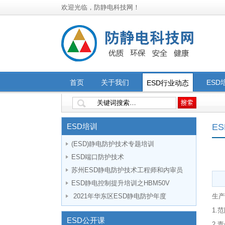
欢迎光临，防静电科技网！
首页
关于我们
ESD
ESD行业动态
ESD
技术研发应用
标准认证咨询培训
推荐课
ESD培训
E
(ESD)静电防护技术专题培训
ESD端口防护技术
苏州ESD静电防护技术工程师和内审员
ESD静电控制提升培训之HBM50V
2021年华东区ESD静电防护年度
生产
1.
ESD公开课
2.