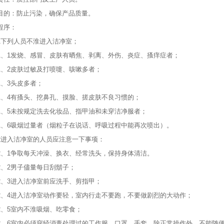
目的：防止污染，确保产品质量。
程序：
1下列人员不淮进入洁净室；
1、1发烧、感冒、皮肤有晒焦、剥离、外伤、炎症、搔痒症者；
1、2皮肤过敏及打喷嚏、咳嗽多者；
1、3头皮多者；
1、4有搔头、挖鼻孔、摸脸、搓皮肤不良习惯的；
1、5未按规定洗去化妆品、指甲油和未穿洁净服者；
1、6吸烟过量者（烟粒子在说话、呼吸过程中能再次喷出）。
2进入洁净室的人员应注意一下事项：
2、1争取每天冲澡、换衣、经常洗头，保持身体清洁。
2、2男子儘量每日刮鬍子；
2、3进入洁净室前应洗手、剪指甲；
2、4进入洁净室动作要轻，室内行走不要跑，不要做剧烈的大动作；
2、5室内不淮吸烟、吃零食；
2、6室内必须穿经消毒处理过的工作服、口罩、手套，除正常操作外，不能随