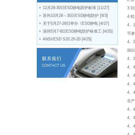
12月29-30日ESD静电防护标准
[11/27]
3.
苏州10月28～30日ESD静电防护
[9/3]
4.
关于5月27-28日举办《ESD静电
[4/27]
4、
深圳5月7-8日ESD静电防护标准工
[4/25]
可参
ANSI/ESD S20.20-20
[4/25]
4、
病以
4、
4、
4、
4、
4、
生产
4、
4、
4、
4、