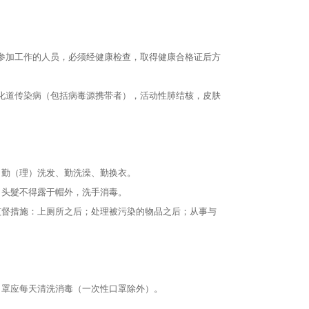
参加工作的人员，必须经健康检查，取得健康合格证后方
化道传染病（包括病毒源携带者），活动性肺结核，皮肤
。
，勤（理）洗发、勤洗澡、勤换衣。
，头髮不得露于帽外，洗手消毒。
监督措施：上厕所之后；处理被污染的物品之后；从事与
口罩应每天清洗消毒（一次性口罩除外）。