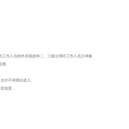
区工作人员的外衣脱放和二、三级洁净区工作人员洁净服
混淆。
人允许不得擅自进入。
随意放置。