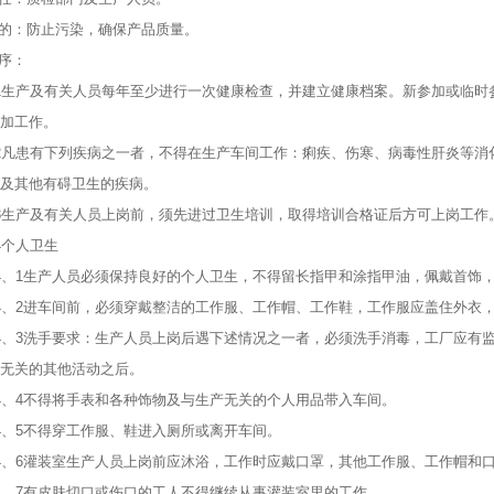
目的：防止污染，确保产品质量。
程序：
1生产及有关人员每年至少进行一次健康检查，并建立健康档案。新参加或临时
加工作。
2凡患有下列疾病之一者，不得在生产车间工作：痢疾、伤寒、病毒性肝炎等消
及其他有碍卫生的疾病。
3生产及有关人员上岗前，须先进过卫生培训，取得培训合格证后方可上岗工作
4个人卫生
4、1生产人员必须保持良好的个人卫生，不得留长指甲和涂指甲油，佩戴首饰
4、2进车间前，必须穿戴整洁的工作服、工作帽、工作鞋，工作服应盖住外衣
4、3洗手要求：生产人员上岗后遇下述情况之一者，必须洗手消毒，工厂应有
无关的其他活动之后。
4、4不得将手表和各种饰物及与生产无关的个人用品带入车间。
4、5不得穿工作服、鞋进入厕所或离开车间。
4、6灌装室生产人员上岗前应沐浴，工作时应戴口罩，其他工作服、工作帽和
4、7有皮肤切口或伤口的工人不得继续从事灌装室里的工作。